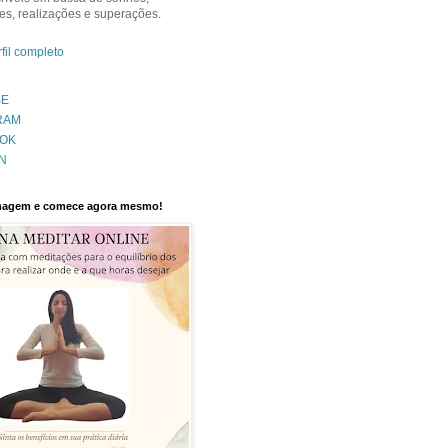
s, realizações e superações.
fil completo
BE
RAM
OK
N
imagem e comece agora mesmo!