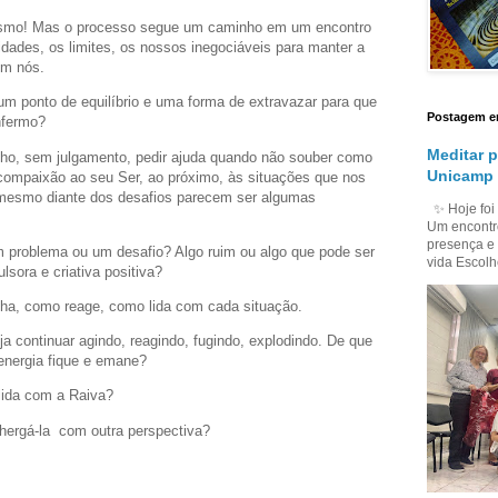
smo! Mas o processo segue um caminho em um encontro
dades, os limites, os nossos inegociáveis para manter a
 em nós.
 um ponto de equilíbrio e uma forma de extravazar para que
Postagem e
nfermo?
Meditar p
rinho, sem julgamento, pedir ajuda quando não souber como
Unicamp 
 compaixão ao seu Ser, ao próximo, às situações que nos
mesmo diante dos desafios parecem ser algumas
✨ Hoje foi 
Um encontro 
presença e 
 problema ou um desafio? Algo ruim ou algo que pode ser
vida Escolhe
sora e criativa positiva?
ha, como reage, como lida com cada situação.
continuar agindo, reagindo, fugindo, explodindo. De que
energia fique e emane?
lida com a Raiva?
hergá-la com outra perspectiva?