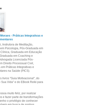
eu
 Moraes - Práticas Integrativas e
mentares
i, Instrutora de Meditação,
em Psicologia, Pós-Graduada em
e Clínica, Graduada em Educação
s-Graduada em Coaching e
 Advogada Licenciada Pós-
 Direito Processual Civil,
a em Práticas Integrativas e
ares na Saúde (PICS).
s livros "Guia Motivacional", do
 Sua Vida" e do EBook Reiki para
soa muito feliz, por realizar
 e fazer parte de transformações
nho o privilégio de conhecer
ncríveis em busca de sonhos,