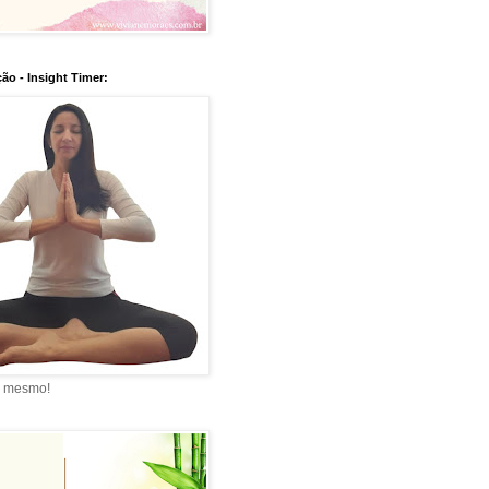
ão - Insight Timer:
a mesmo!