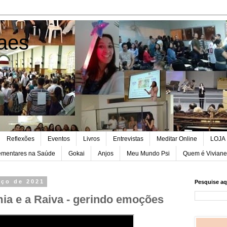
aes
Reflexões
Eventos
Livros
Entrevistas
Meditar Online
LOJA
lementares na Saúde
Gokai
Anjos
Meu Mundo Psi
Quem é Vivian
rço de 2021
Pesquise aq
ia e a Raiva - gerindo emoções