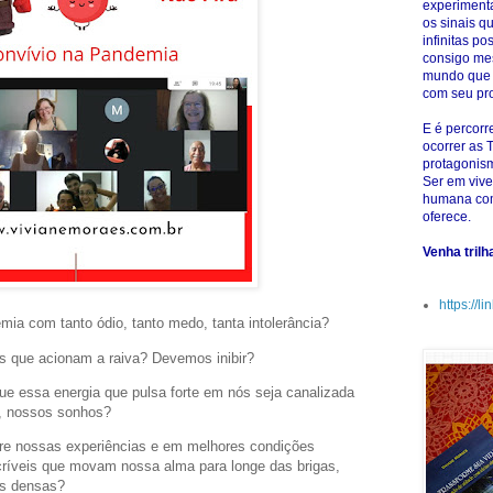
experiment
os sinais q
infinitas p
consigo me
mundo que 
com seu pro
E é percor
ocorrer as 
protagonis
Ser em vive
humana com
oferece.
Venha tril
https://l
ia com tanto ódio, tanto medo, tanta intolerância?
is que acionam a raiva? Devemos inibir?
ue essa energia que pulsa forte em nós seja canalizada
os, nossos sonhos?
re nossas experiências e em melhores condições
ncríveis que movam nossa alma para longe das brigas,
as densas?