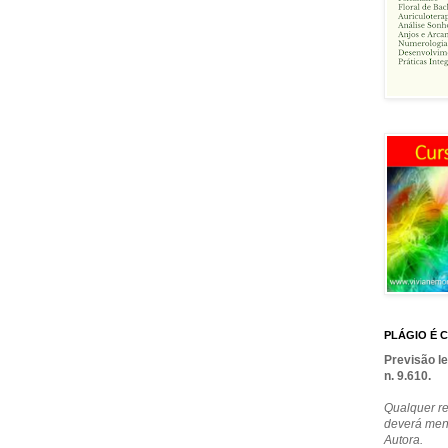
PLÁGIO É C
Previsão le
n. 9.610.
Qualquer re
deverá men
Autora.