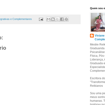
Quem sou 
tegrativas e Complementares
Viviane
o:
Comple
Mestre Reik
rio
Graduanda 
Psicanális
Física, Pó
Liderança,
Graduada em
Especialist
Complement
Escritora do
"Transforme
Reikianos
Sou uma pes
meus sonhos
humanas. Te
histórias i