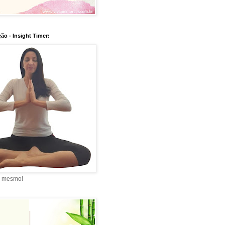
ão - Insight Timer:
a mesmo!