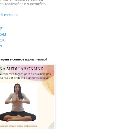
s, realizações e superações.
fil completo
BE
RAM
OK
N
imagem e comece agora mesmo!