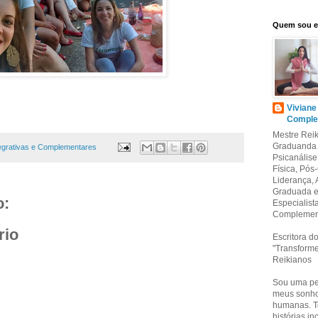
Quem sou 
Viviane
Comple
Mestre Reik
Graduanda 
tegrativas e Complementares
Psicanális
Física, Pó
Liderança,
Graduada em
o:
Especialist
Complement
rio
Escritora do
"Transforme
Reikianos
Sou uma pes
meus sonhos
humanas. Te
histórias i