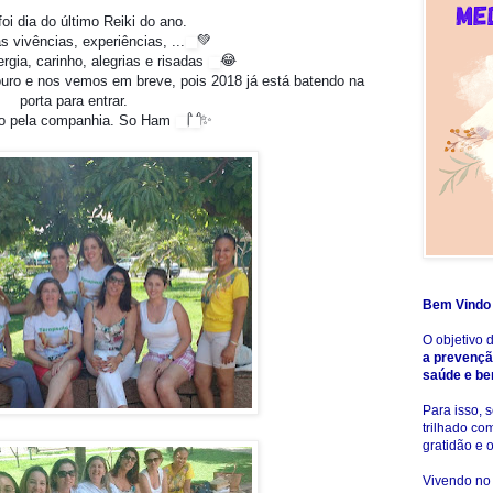
foi dia do último Reiki do ano.
💚
 vivências, experiências, ...
😂
rgia, carinho, alegrias e risadas
ro e nos vemos em breve, pois 2018 já está batendo na
porta para entrar.
🙌
✨
ão pela companhia. So Ham
Bem Vindo 
O objetivo 
a prevençã
saúde e be
Para isso,
trilhado co
gratidão e 
Vivendo no 