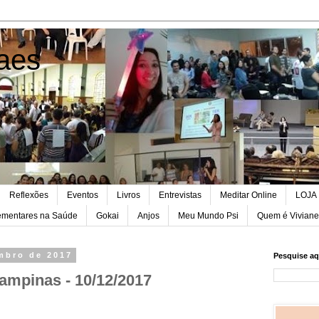
aes
Reflexões
Eventos
Livros
Entrevistas
Meditar Online
LOJA
lementares na Saúde
Gokai
Anjos
Meu Mundo Psi
Quem é Vivian
embro de 2017
Pesquise aq
Campinas - 10/12/2017