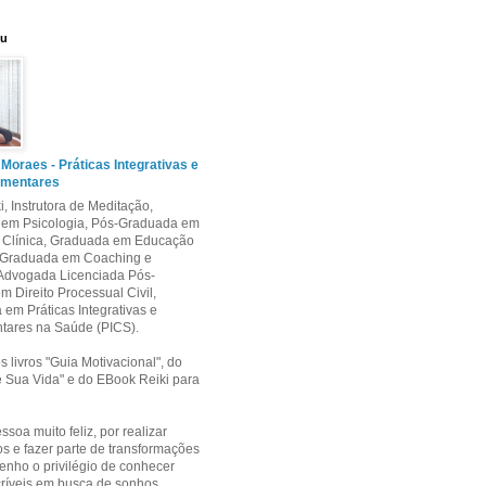
eu
 Moraes - Práticas Integrativas e
mentares
i, Instrutora de Meditação,
em Psicologia, Pós-Graduada em
e Clínica, Graduada em Educação
s-Graduada em Coaching e
 Advogada Licenciada Pós-
 Direito Processual Civil,
a em Práticas Integrativas e
ares na Saúde (PICS).
s livros "Guia Motivacional", do
 Sua Vida" e do EBook Reiki para
soa muito feliz, por realizar
 e fazer parte de transformações
nho o privilégio de conhecer
ncríveis em busca de sonhos,