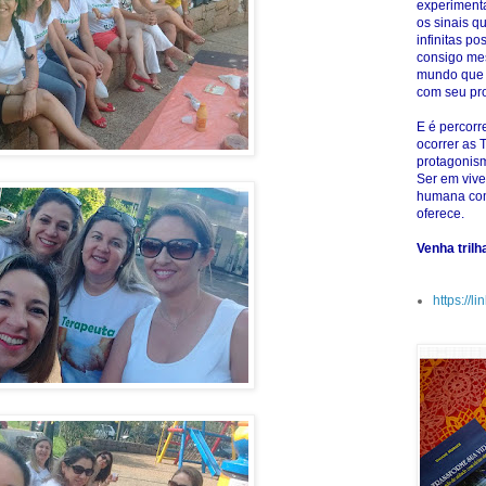
experiment
os sinais q
infinitas p
consigo me
mundo que 
com seu pro
E é percor
ocorrer as 
protagonis
Ser em vive
humana com
oferece.
Venha tril
https://l