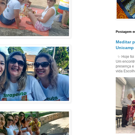
Postagem e
Meditar p
Unicamp 
✨ Hoje foi 
Um encontro 
presença e 
vida Escolhe